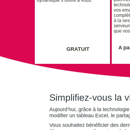
dynamique s’ouvre à vous.
technol
vos ema
complète
à la se
serveur
que vos
A pa
GRATUIT
Simplifiez-vous la v
Aujourd’hui, grâce à la technologi
modifier un tableau Excel, le parta
Vous souhaitez bénéficier des der